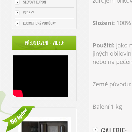
zdrojem bílkov
SLEVOVÝ KUPÓN
VZORKY
Složení:
100% 
KOSMETICKÉ POMŮCKY
PŘEDSTAVENÍ - VIDEO:
Použití:
jako 
jiných obilovi
nebo na pečen
Země původu: 
Balení 1 kg
GALERIE: