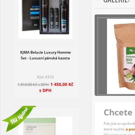
KJMA Belucie Luxury Homme
Set - Luxusní pánská kazeta
Kód: 6310
1 450,00 Kč
1 810,00 Kč s DPH
s DPH
Chcete 
Pak jste tu správně
které toužíte
a po
Vše jsem sepsala 