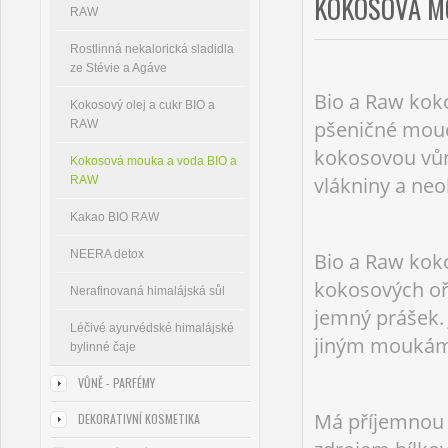
KOKOSOVÁ MO
RAW
Rostlinná nekalorická sladidla
ze Stévie a Agáve
Bio a Raw kok
Kokosový olej a cukr BIO a
pšeničné mouc
RAW
kokosovou vůni
Kokosová mouka a voda BIO a
vlákniny a neo
RAW
Kakao BIO RAW
NEERA detox
Bio a Raw kok
kokosových oře
Nerafinovaná himalájská sůl
jemný prášek. 
Léčivé ayurvédské himalájské
jiným moukám 
bylinné čaje
VŮNĚ - PARFÉMY
Má příjemnou 
DEKORATIVNÍ KOSMETIKA