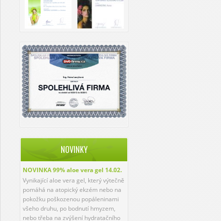
NOVINKY
NOVINKA 99% aloe vera gel
14.02.
Vynikající aloe vera gel, který výtečně
pomáhá na atopický ekzém nebo na
pokožku poškozenou popáleninami
všeho druhu, po bodnutí hmyzem,
nebo třeba na zvýšení hydratačního