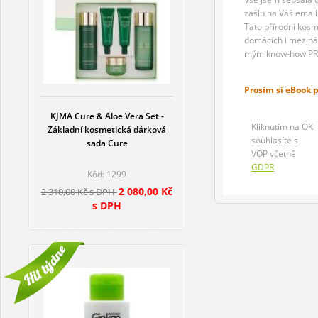
zašlu na Váš email
Tato přírodní kosm
domácích i mezinár
mým know-how PR
Prosím si eBook 
KJMA Cure & Aloe Vera Set -
Kliknutím na OK
Základní kosmetická dárková
souhlasíte s
sada Cure
VOP včetně
GDPR
Kód: 1299
2 080,00 Kč
2 310,00 Kč s DPH
s DPH