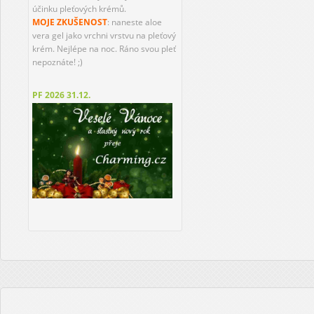
účinku pleťových krémů.
MOJE ZKUŠENOST
: naneste aloe
vera gel jako vrchni vrstvu na pleťový
krém. Nejlépe na noc. Ráno svou pleť
nepoznáte! ;)
PF 2026
31.12.