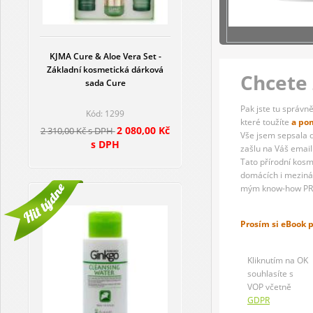
KJMA Cure & Aloe Vera Set -
Základní kosmetická dárková
Chcete 
sada Cure
Pak jste tu správně
Kód: 1299
které toužíte
a po
2 080,00 Kč
2 310,00 Kč s DPH
Vše jsem sepsala 
s DPH
zašlu na Váš email
Tato přírodní kosm
domácích i mezinár
mým know-how PR
Prosím si eBook 
Kliknutím na OK
souhlasíte s
VOP včetně
GDPR