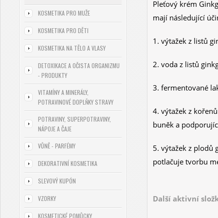
Pleťový krém
Ginkg
KOSMETIKA PRO MUŽE
mají následující úč
KOSMETIKA PRO DĚTI
1.
výtažek z listů gin
KOSMETIKA NA TĚLO A VLASY
2. voda z listů ginkg
DETOXIKACE A OČISTA ORGANIZMU
- PRODUKTY
3. fermentované lak
VITAMÍNY A MINERÁLY,
POTRAVINOVÉ DOPLŇKY STRAVY
4. výtažek z kořenů
POTRAVINY, SUPERPOTRAVINY,
buněk a podporujíc
NÁPOJE A ČAJE
VŮNĚ - PARFÉMY
5. výtažek z plodů 
potlačuje tvorbu me
DEKORATIVNÍ KOSMETIKA
SLEVOVÝ KUPÓN
Další aktivní slož
VZORKY
KOSMETICKÉ POMŮCKY