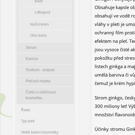
krém
Obsahuje k
apsle o
Liftingový
obsahují ve vodě r
vláhy v pleti je um
Noční krém
o
chranný film prot
Oční krém
efektem
na pleť. T
Sérum
jsou
vysoce čisté a
pokožku před stre
Esence
listech ginkga
a
maj
Tonikum - ampule
umělá barviva
či
vů
Pleťová maska
čemuž je krém hypo
Čistící a odličovací
Strom ginkgo, česky
kosmetika
300 miliony let!
Vý
Řada
množství flavonoidů
Typ pleti
Účinky stromu Gin
Velké balení kosmetiky