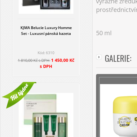
výrazné zreduk
prostřednictví
KJMA Belucie Luxury Homme
50 ml
Set - Luxusní pánská kazeta
Kód: 6310
GALERIE:
1 450,00 Kč
1 810,00 Kč s DPH
s DPH