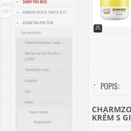
DÁRKY PRO MUŽE
DÁRKOVÉ KAZETY, SADY A SETY
KOSMETIKA PRO ŽENY
Typ produktu
Dárková kazeta / sada
Sérum na růst řas No.1
LASH
Tonizační voda
Emulze
POPIS:
Gel
Krém
CHARMZON
Denní krém
KRÉM S G
Hydratační