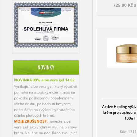
725,00 Kč 
NOVINKY
NOVINKA 99% aloe vera gel
14.02.
Vynikající aloe vera gel, který výtečně
pomáhá na atopický ekzém nebo na
pokožku poškozenou popáleninami
všeho druhu, po bodnutí hmyzem,
Active Healing výživ
nebo třeba na zvýšení hydratačního
krém pro suchou a c
účinku pleťových krémů.
100ml
MOJE ZKUŠENOST
: naneste aloe
vera gel jako vrchni vrstvu na pleťový
Kód: 1311
krém. Nejlépe na noc. Ráno svou pleť