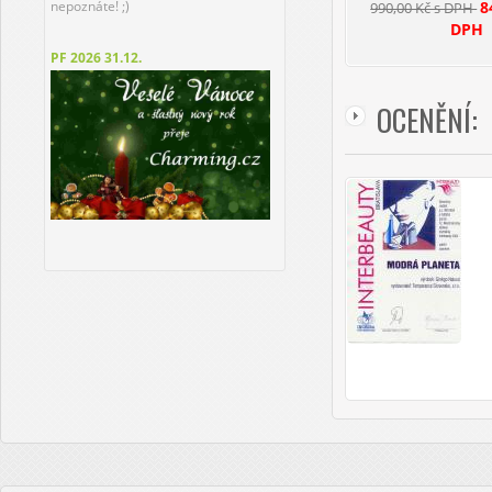
8
nepoznáte! ;)
990,00 Kč s DPH
DPH
PF 2026
31.12.
OCENĚNÍ: