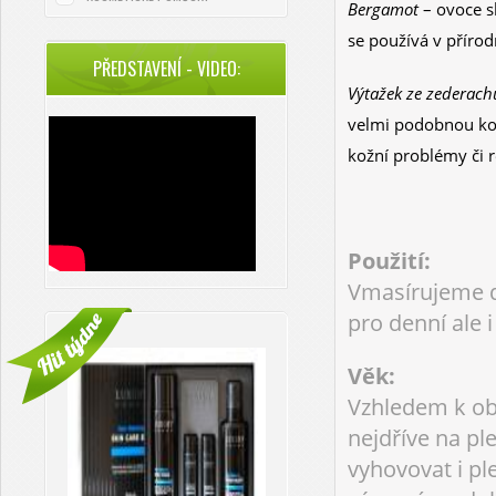
Bergamot
– ovoce s
se používá v přírod
PŘEDSTAVENÍ - VIDEO:
Výtažek ze zederach
velmi podobnou kož
kožní problémy
či 
Použití:
Vmasírujeme d
pro denní ale i
Věk:
Vzhledem k ob
nejdříve na pl
vyhovovat i ple