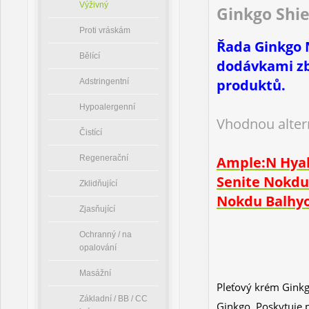
Výživný
Ginkgo Shie
Proti vráskám
Řada Ginkgo N
Bělící
dodávkami zb
produktů.
Adstringentní
Hypoalergenní
Vhodnou alter
Čistící
Regenerační
Ample:N Hyal
Senite Nokd
Zklidňující
Nokdu Balhy
Zjasňující
Ochranný / na
opalování
Masážní
Pleťový krém
Ginkg
Základní / BB / CC
Ginkgo. Poskytuje