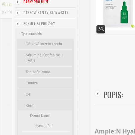
DÁRKY PRO MUŽE
DÁRKOVÉ KAZETY, SADY A SETY
KOSMETIKA PRO ŽENY
Typ produktu
Dárková kazeta / sada
Sérum na růst řas No.1
LASH
Tonizační voda
Emulze
POPIS:
Gel
Krém
Denní krém
Hydratační
Ample:N Hya