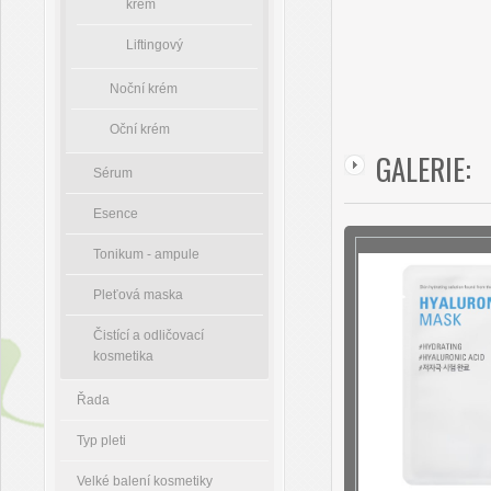
krém
Liftingový
Noční krém
Oční krém
GALERIE:
Sérum
Esence
Tonikum - ampule
Pleťová maska
Čistící a odličovací
kosmetika
Řada
Typ pleti
Velké balení kosmetiky