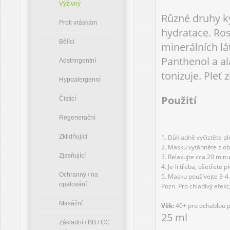
Výživný
Různé druhy ky
Proti vráskám
hydratace. Ros
Bělící
minerálních lá
Panthenol a al
Adstringentní
tonizuje. Pleť
Hypoalergenní
Použití
Čistící
Regenerační
1. Důkladně vyčistěte ple
Zklidňující
2. Masku vytáhněte z oba
Zjasňující
3. Relaxujte cca 20 minu
4. Je-li třeba, ošetřete
Ochranný / na
5. Masku používejte 3-4 
opalování
Pozn. Pro chladivý efek
Masážní
Věk: 
40+ pro ochablou p
25 ml
Základní / BB / CC