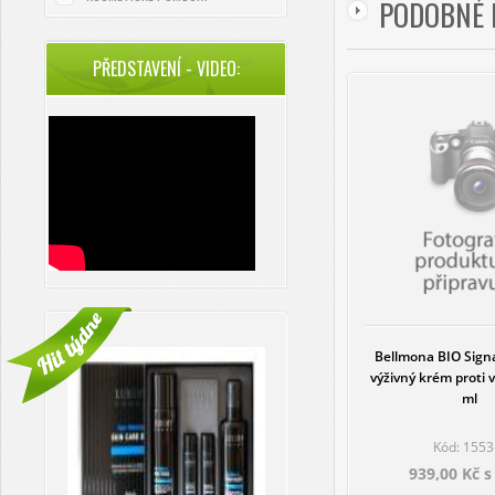
PODOBNÉ 
PŘEDSTAVENÍ - VIDEO:
Bellmona BIO Signa
výživný krém proti
ml
Kód: 1553
939,00 Kč 