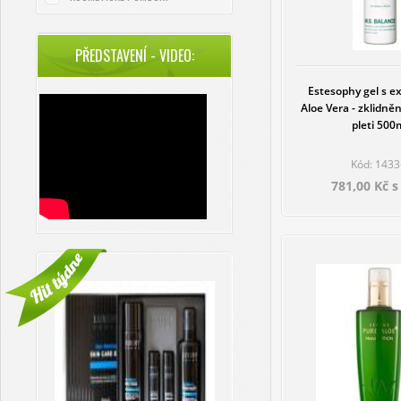
PŘEDSTAVENÍ - VIDEO:
Estesophy gel s e
Aloe Vera - zklidněn
pleti 500
Kód: 1433
781,00 Kč 