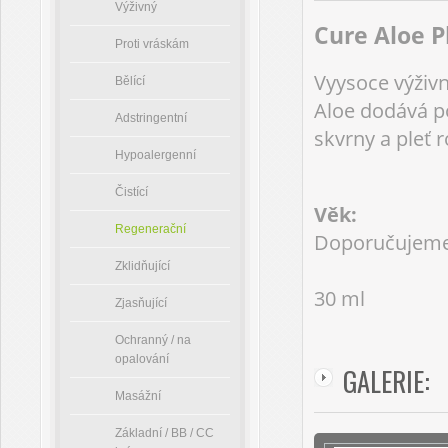
Výživný
Cure Aloe 
Proti vráskám
Vyysoce výživn
Bělící
Aloe dodává po
Adstringentní
skvrny a pleť r
Hypoalergenní
Čistící
Věk:
Regenerační
Doporučujeme 
Zklidňující
30 ml
Zjasňující
Ochranný / na
opalování
GALERIE:
Masážní
Základní / BB / CC