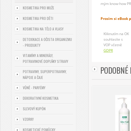
mým know-how PR
KOSMETIKA PRO MUŽE
KOSMETIKA PRO DĚTI
Prosím si eBook 
KOSMETIKA NA TĚLO A VLASY
Kliknutím na OK
DETOXIKACE A OČISTA ORGANIZMU
souhlasíte s
VOP včetně
- PRODUKTY
GDPR
VITAMÍNY A MINERÁLY,
POTRAVINOVÉ DOPLŇKY STRAVY
PODOBNÉ 
POTRAVINY, SUPERPOTRAVINY,
NÁPOJE A ČAJE
VŮNĚ - PARFÉMY
DEKORATIVNÍ KOSMETIKA
SLEVOVÝ KUPÓN
VZORKY
KOSMETICKÉ POMŮCKY