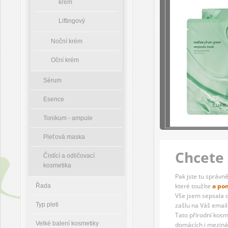
krém
Liftingový
Noční krém
Oční krém
Sérum
Esence
Tonikum - ampule
Pleťová maska
Chcete 
Čistící a odličovací
kosmetika
Pak jste tu správně
které toužíte
a po
Řada
Vše jsem sepsala 
Typ pleti
zašlu na Váš email
Tato přírodní kosm
Velké balení kosmetiky
domácích i mezinár