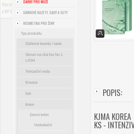
DÁRKY PRO MUŽE
DÁRKOVÉ KAZETY, SADY A SETY
KOSMETIKA PRO ŽENY
Typ produktu
Dárková kazeta / sada
Sérum na růst řas No.1
LASH
Tonizační voda
Emulze
POPIS:
Gel
Krém
KJMA KOREA 
Denní krém
KS - INTENZ
Hydratační