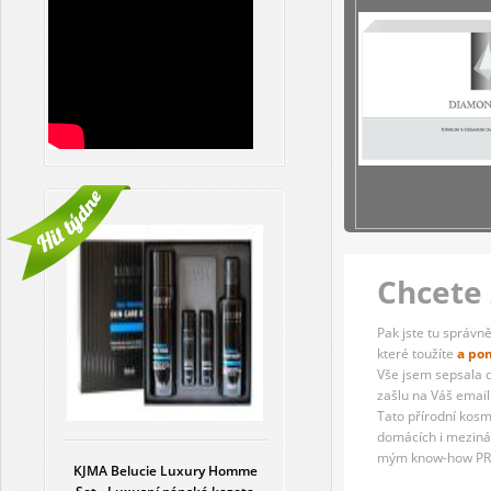
Chcete 
Pak jste tu správně
které toužíte
a po
Vše jsem sepsala 
zašlu na Váš email
Tato přírodní kosm
domácích i mezinár
mým know-how PR
KJMA Belucie Luxury Homme