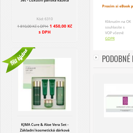
Set - Luxusní pánská kazeta
Prosím si eBook 
Kód: 6310
Kliknutím na OK
1 450,00 Kč
1 810,00 Kč s DPH
souhlasíte s
s DPH
VOP včetně
GDPR
PODOBNÉ 
KJMA Cure & Aloe Vera Set -
Základní kosmetická dárková