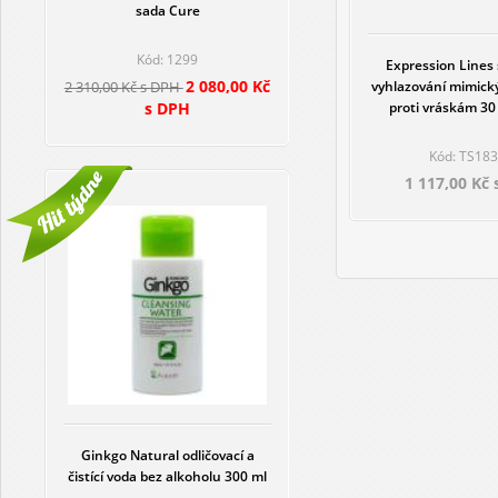
sada Cure
Kód: 1299
Expression Lines
2 080,00 Kč
vyhlazování mimick
2 310,00 Kč s DPH
proti vráskám 30 
s DPH
Kód: TS18
1 117,00 Kč
Ginkgo Natural odličovací a
čistící voda bez alkoholu 300 ml