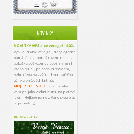
NOVINKY
NOVINKA 99% aloe vera gel
14.02.
Vynikající aloe vera gel, který výtečně
pomáhá na atopický ekzém nebo na
pokožku poškozenou popáleninami
všeho druhu, po bodnutí hmyzem,
nebo třeba na zvýšení hydratačního
účinku pleťových krémů.
MOJE ZKUŠENOST
: naneste aloe
vera gel jako vrchni vrstvu na pleťový
krém. Nejlépe na noc. Ráno svou pleť
nepoznáte! ;)
PF 2026
31.12.