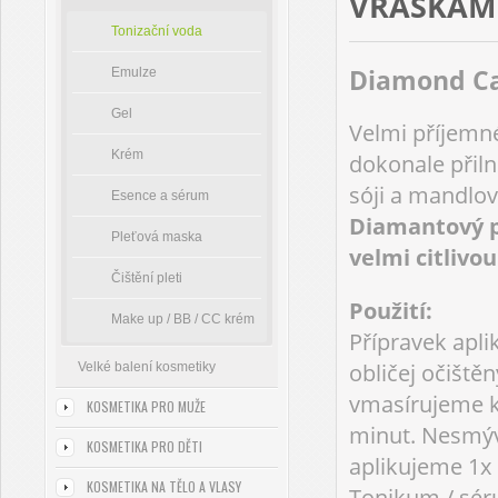
VRÁSKÁM
Tonizační voda
Diamond C
Emulze
Gel
Velmi příjem
Krém
dokonale přil
sóji a mandlo
Esence a sérum
Diamantový p
Pleťová maska
velmi citlivou
Čištění pleti
Použití:
Make up / BB / CC krém
Přípravek apl
obličej očiště
Velké balení kosmetiky
vmasírujeme k
KOSMETIKA PRO MUŽE
minut. Nesmývá
KOSMETIKA PRO DĚTI
aplikujeme 1x
KOSMETIKA NA TĚLO A VLASY
Tonikum / sér