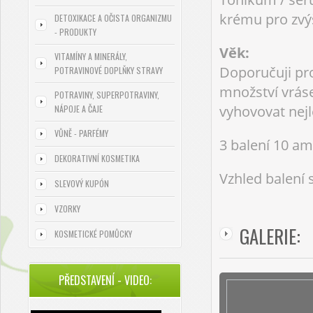
krému pro zvýš
DETOXIKACE A OČISTA ORGANIZMU
- PRODUKTY
Věk:
VITAMÍNY A MINERÁLY,
Doporučuji pro 
POTRAVINOVÉ DOPLŇKY STRAVY
množství vráse
POTRAVINY, SUPERPOTRAVINY,
vyhovovat nejl
NÁPOJE A ČAJE
VŮNĚ - PARFÉMY
3 balení 10 am
DEKORATIVNÍ KOSMETIKA
Vzhled balení s
SLEVOVÝ KUPÓN
VZORKY
GALERIE:
KOSMETICKÉ POMŮCKY
PŘEDSTAVENÍ - VIDEO: