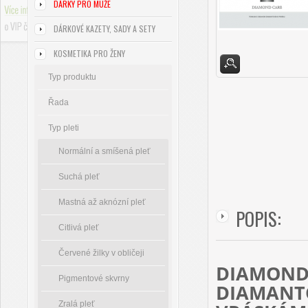
DÁRKY PRO MUŽE
DÁRKOVÉ KAZETY, SADY A SETY
KOSMETIKA PRO ŽENY
Typ produktu
Řada
Typ pleti
Normální a smíšená pleť
Suchá pleť
Mastná až aknózní pleť
POPIS:
Citlivá pleť
Červené žilky v obličeji
DIAMOND 
Pigmentové skvrny
DIAMANT
Zralá pleť