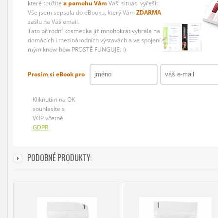
které toužíte
a pomohu Vám
Vaši situaci vyřešit.
Vše jsem sepsala do eBooku, který Vám
ZDARMA
zašlu na Váš email.
Tato přírodní kosmetika již mnohokrát vyhrála na
domácích i mezinárodních výstavách a ve spojení s
mým know-how PROSTĚ FUNGUJE. :)
Prosím si eBook pro
Kliknutím na OK
souhlasíte s
VOP včetně
GDPR
PODOBNÉ PRODUKTY: