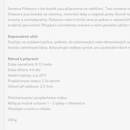
Semena Pískavice v bio kvalitě jsou připravena na naklíčení. Tato semena lze
Pískavice jsou bohaté na vitamíny, minerální látky a stopové prvky. Kromě t
enzymy a aminokyseliny. Pískavice nebo-li řecké seno je jednou z nejstarších
tradičně jako koření. Přispívá k normálnímu trávení a velmi pomáhá udržet n
Doporučené užití
:
Použijte na ozdobení pečiva, polévek, do zeleninových nebo těstovinových sal
domácí zeleninové šťávy. Konzumujte nejlépe syrové, pro zachování všech vý
Návod k přípravě:
Doba namáčení: 8-12 hodin
Doba klíčení: 4-6 dní
Ideální teplota: cca 20°C
Propláchnout vodou: 2-3x denně
Sklizeň při velikosti: 2,5-5cm
Před konzumací propláchnete vodou.
Klíčky je možné uchovat 1 – 2 týdny v chladničce.
Skladujte v suchu a chladu.
200 g