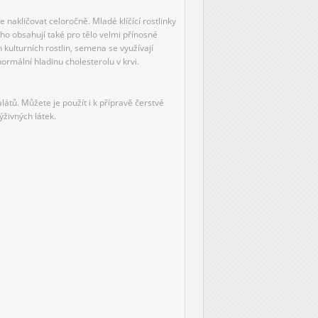
 nakličovat celoročně. Mladé klíčící rostlinky
oho obsahují také pro tělo velmi přínosné
 kulturních rostlin, semena se využívají
ormální hladinu cholesterolu v krvi.
átů. Můžete je použít i k přípravě čerstvé
živných látek.