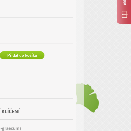
 KLÍČENÍ
m-graecum)