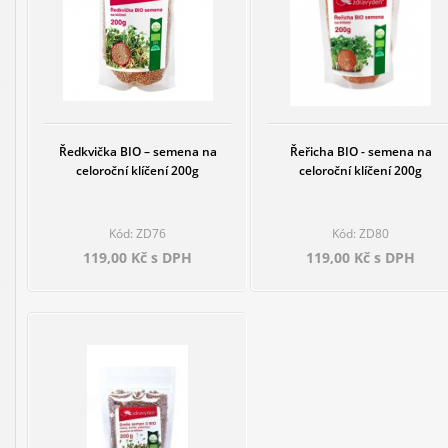
Ředkvička BIO – semena na
Řeřicha BIO - semena na
celoroční klíčení 200g
celoroční klíčení 200g
Kód: ZD76
Kód: ZD80
119,00 Kč s DPH
119,00 Kč s DPH