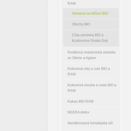
RAW
Semena na klíčení BIO
Ořechy BIO
Chia semínka BIO a
Kustovnice čínská Goji
Rostlinná nekalorická sladidla
ze Stévie a Agáve
Kokosový olej a cukr BIO a
RAW
Kokosová mouka a voda BIO a
RAW
Kakao BIO RAW
NEERA detox
Nerafinovaná himalájská sůl