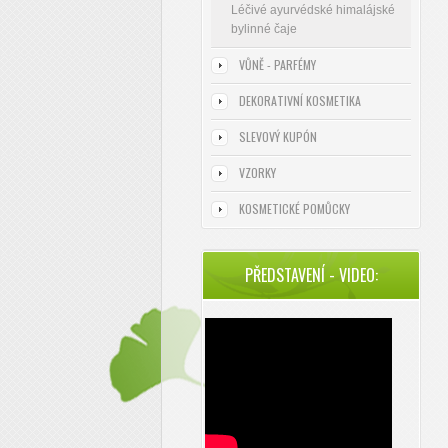
Léčivé ayurvédské himalájské
bylinné čaje
VŮNĚ - PARFÉMY
DEKORATIVNÍ KOSMETIKA
SLEVOVÝ KUPÓN
VZORKY
KOSMETICKÉ POMŮCKY
PŘEDSTAVENÍ - VIDEO: