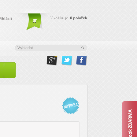
V košíku je
0
položek
řihlásit