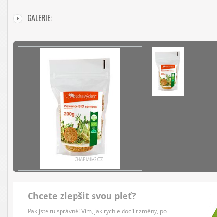
GALERIE:
Chcete zlepšit svou pleť?
Pak jste tu správně! Vím, jak rychle docílit změny, po