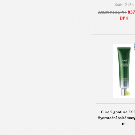
Kód: 1218n
837
888,00 Kč s DPH
DPH
Cure Signature 3X 
Hydratační balzámov
ml