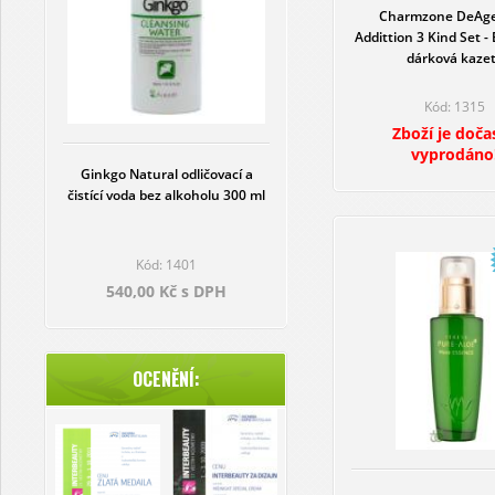
Charmzone DeAge
Addittion 3 Kind Set - 
dárková kaze
Kód: 1315
Zboží je doča
vyprodáno
Ginkgo Natural odličovací a
čistící voda bez alkoholu 300 ml
Kód: 1401
540,00 Kč s DPH
OCENĚNÍ: