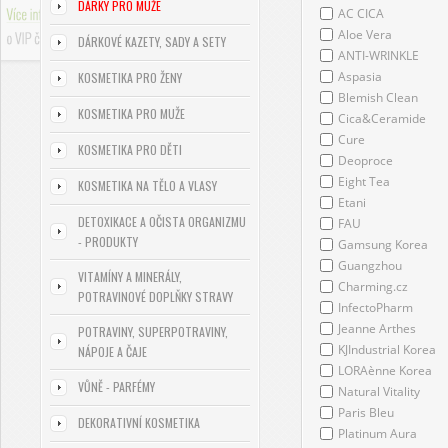
DÁRKY PRO MUŽE
AC CICA
Aloe Vera
DÁRKOVÉ KAZETY, SADY A SETY
ANTI-WRINKLE
Aspasia
KOSMETIKA PRO ŽENY
Blemish Clean
KOSMETIKA PRO MUŽE
Cica&Ceramide
Cure
KOSMETIKA PRO DĚTI
Deoproce
Eight Tea
KOSMETIKA NA TĚLO A VLASY
Etani
DETOXIKACE A OČISTA ORGANIZMU
FAU
- PRODUKTY
Gamsung Korea
Guangzhou
VITAMÍNY A MINERÁLY,
Charming.cz
POTRAVINOVÉ DOPLŇKY STRAVY
InfectoPharm
Jeanne Arthes
POTRAVINY, SUPERPOTRAVINY,
KJIndustrial Korea
NÁPOJE A ČAJE
LORAènne Korea
VŮNĚ - PARFÉMY
Natural Vitality
Paris Bleu
DEKORATIVNÍ KOSMETIKA
Platinum Aura