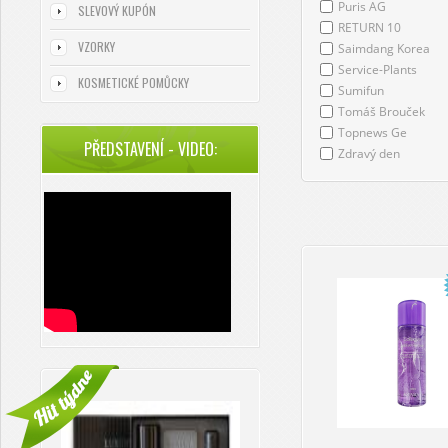
Puris AG
SLEVOVÝ KUPÓN
RETURN 10
VZORKY
Saimdang Korea
Service-Plants
KOSMETICKÉ POMŮCKY
Sumifun
Tomáš Brouček
Topnews Ge
PŘEDSTAVENÍ - VIDEO:
Zdravý den