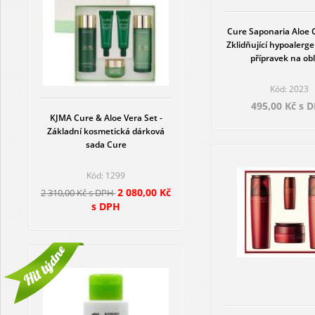
Cure Saponaria Aloe C
Zklidňující hypoalergen
přípravek na obl
Kód: 2023
495,00 Kč s 
KJMA Cure & Aloe Vera Set -
Základní kosmetická dárková
sada Cure
Kód: 1299
2 080,00 Kč
2 310,00 Kč s DPH
s DPH