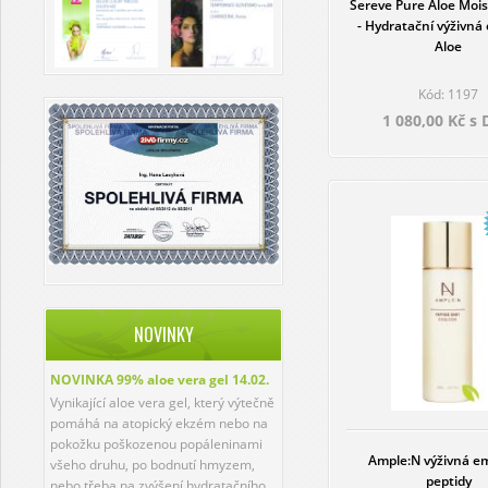
Sereve Pure Aloe Mois
- Hydratační výživná
Aloe
Kód: 1197
1 080,00 Kč s
NOVINKY
NOVINKA 99% aloe vera gel
14.02.
Vynikající aloe vera gel, který výtečně
pomáhá na atopický ekzém nebo na
pokožku poškozenou popáleninami
Ample:N výživná e
všeho druhu, po bodnutí hmyzem,
peptidy
nebo třeba na zvýšení hydratačního