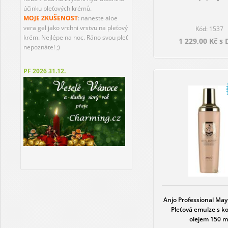
účinku pleťových krémů.
MOJE ZKUŠENOST
: naneste aloe
vera gel jako vrchni vrstvu na pleťový
Kód: 1537
krém. Nejlépe na noc. Ráno svou pleť
1 229,00 Kč s
nepoznáte! ;)
PF 2026
31.12.
Anjo Professional May
Pleťová emulze s 
olejem 150 m