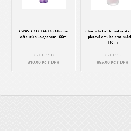
ASPASIA COLLAGEN Odličovač
Charm In Cell Ritual revital
očí a rtů s kolagenem 100ml
pleťová emulze proti vrá
110 ml
Kód: TC1133
Kód: 1113
310,00 Kč s DPH
885,00 Kč s DPH