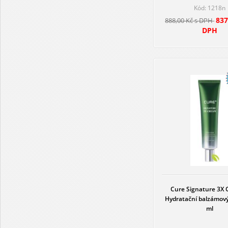
Kód: 1218n
837
888,00 Kč s DPH
DPH
Cure Signature 3X 
Hydratační balzámov
ml