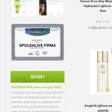
Sereve Pure Aloe Mois
- Hydratační výživná
Aloe
Kód: 1197
1 080,00 Kč s
NOVINKY
NOVINKA 99% aloe vera gel
14.02.
Vynikající aloe vera gel, který výtečně
pomáhá na atopický ekzém nebo na
pokožku poškozenou popáleninami
Ample:N výživná e
všeho druhu, po bodnutí hmyzem,
peptidy
nebo třeba na zvýšení hydratačního