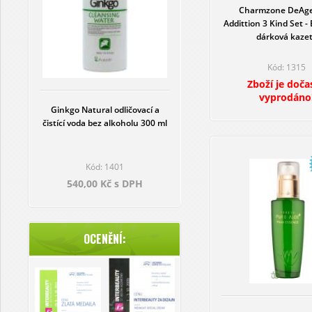
Charmzone DeAge
Addittion 3 Kind Set - 
dárková kaze
Kód: 1315
Zboží je doča
vyprodáno
Ginkgo Natural odličovací a
čistící voda bez alkoholu 300 ml
Kód: 1401
540,00 Kč s DPH
OCENĚNÍ: