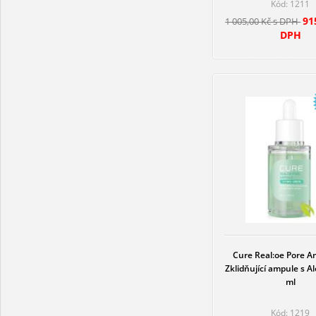
Kód: 1211
91
1 005,00 Kč s DPH
DPH
Cure Real:oe Pore A
Zklidňující ampule s A
ml
Kód: 1219