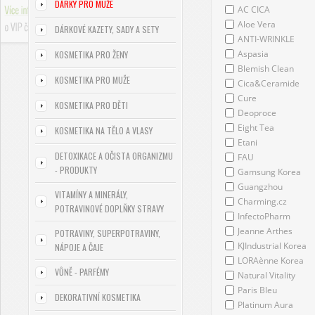
DÁRKY PRO MUŽE
AC CICA
Aloe Vera
DÁRKOVÉ KAZETY, SADY A SETY
ANTI-WRINKLE
Aspasia
KOSMETIKA PRO ŽENY
Blemish Clean
KOSMETIKA PRO MUŽE
Cica&Ceramide
Cure
KOSMETIKA PRO DĚTI
Deoproce
Eight Tea
KOSMETIKA NA TĚLO A VLASY
Etani
DETOXIKACE A OČISTA ORGANIZMU
FAU
- PRODUKTY
Gamsung Korea
Guangzhou
VITAMÍNY A MINERÁLY,
Charming.cz
POTRAVINOVÉ DOPLŇKY STRAVY
InfectoPharm
Jeanne Arthes
POTRAVINY, SUPERPOTRAVINY,
KJIndustrial Korea
NÁPOJE A ČAJE
LORAènne Korea
VŮNĚ - PARFÉMY
Natural Vitality
Paris Bleu
DEKORATIVNÍ KOSMETIKA
Platinum Aura