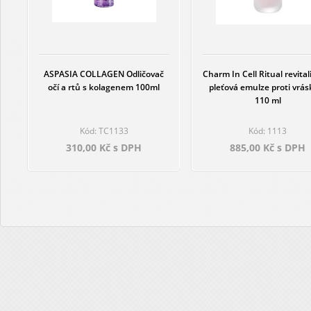
ASPASIA COLLAGEN Odličovač
Charm In Cell Ritual revital
očí a rtů s kolagenem 100ml
pleťová emulze proti vrá
110 ml
Kód: TC1133
Kód: 1113
310,00 Kč s DPH
885,00 Kč s DPH