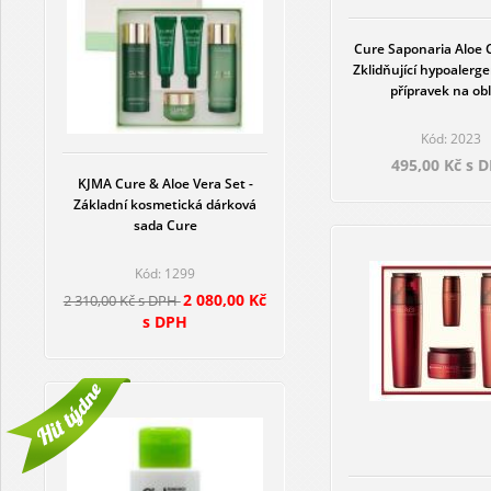
Cure Saponaria Aloe C
Zklidňující hypoalergen
přípravek na obl
Kód: 2023
495,00 Kč s 
KJMA Cure & Aloe Vera Set -
Základní kosmetická dárková
sada Cure
Kód: 1299
2 080,00 Kč
2 310,00 Kč s DPH
s DPH