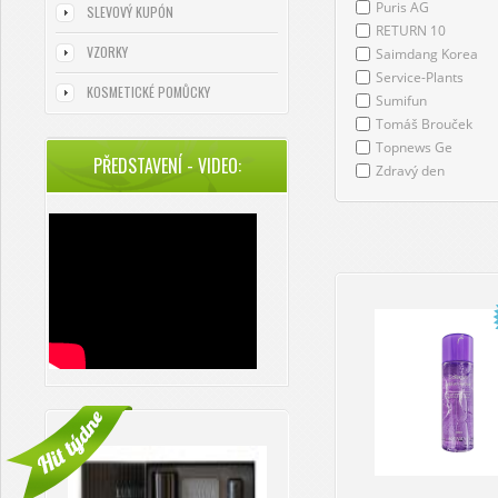
Puris AG
SLEVOVÝ KUPÓN
RETURN 10
VZORKY
Saimdang Korea
Service-Plants
KOSMETICKÉ POMŮCKY
Sumifun
Tomáš Brouček
Topnews Ge
PŘEDSTAVENÍ - VIDEO:
Zdravý den