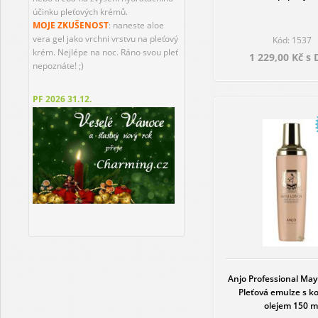
účinku pleťových krémů.
MOJE ZKUŠENOST
: naneste aloe
vera gel jako vrchni vrstvu na pleťový
Kód: 1537
krém. Nejlépe na noc. Ráno svou pleť
1 229,00 Kč s
nepoznáte! ;)
PF 2026
31.12.
Anjo Professional May
Pleťová emulze s 
olejem 150 m