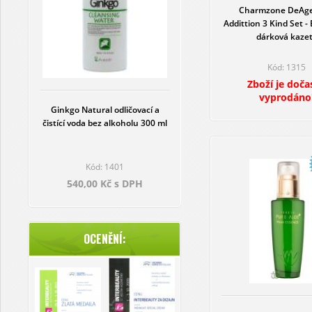
Charmzone DeAge
Addittion 3 Kind Set - 
dárková kaze
Kód: 1315
Zboží je doča
vyprodáno
Ginkgo Natural odličovací a
čistící voda bez alkoholu 300 ml
Kód: 1401
540,00 Kč s DPH
OCENĚNÍ: