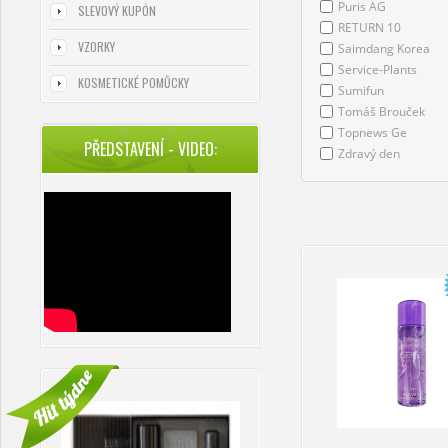
Puris AG
SLEVOVÝ KUPÓN
RETURN 10
VZORKY
Saimdang Korea
Service-Plants
KOSMETICKÉ POMŮCKY
Sumifun
Tomáš Brouček
Topnews Ge
PŘEDSTAVENÍ - VIDEO:
Zdravý den