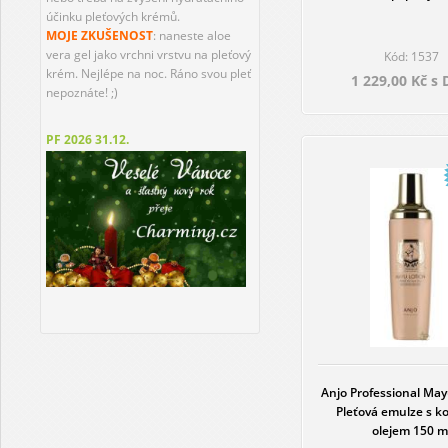
účinku pleťových krémů.
MOJE ZKUŠENOST
: naneste aloe
vera gel jako vrchni vrstvu na pleťový
Kód: 1537
krém. Nejlépe na noc. Ráno svou pleť
1 229,00 Kč s
nepoznáte! ;)
PF 2026
31.12.
Anjo Professional May
Pleťová emulze s 
olejem 150 m