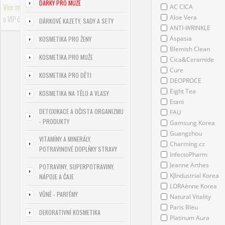
DÁRKY PRO MUŽE
AC CICA
Aloe Vera
DÁRKOVÉ KAZETY, SADY A SETY
ANTI-WRINKLE
Aspasia
KOSMETIKA PRO ŽENY
Blemish Clean
KOSMETIKA PRO MUŽE
Cica&Ceramide
Cure
KOSMETIKA PRO DĚTI
DEOPROCE
Eight Tea
KOSMETIKA NA TĚLO A VLASY
Etani
DETOXIKACE A OČISTA ORGANIZMU
FAU
- PRODUKTY
Gamsung Korea
Guangzhou
VITAMÍNY A MINERÁLY,
Charming.cz
POTRAVINOVÉ DOPLŇKY STRAVY
InfectoPharm
Jeanne Arthes
POTRAVINY, SUPERPOTRAVINY,
KJIndustrial Korea
NÁPOJE A ČAJE
LORAènne Korea
VŮNĚ - PARFÉMY
Natural Vitality
Paris Bleu
DEKORATIVNÍ KOSMETIKA
Platinum Aura