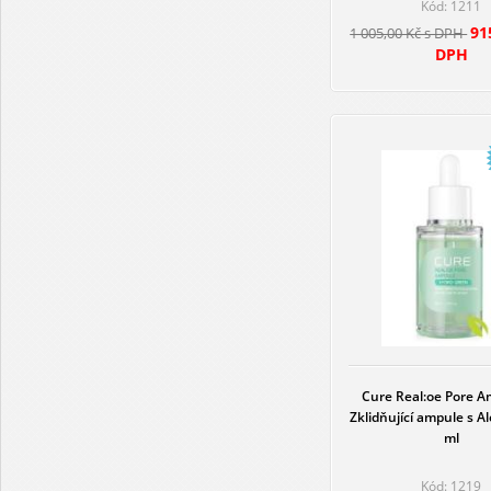
Kód: 1211
91
1 005,00 Kč s DPH
DPH
Cure Real:oe Pore A
Zklidňující ampule s A
ml
Kód: 1219