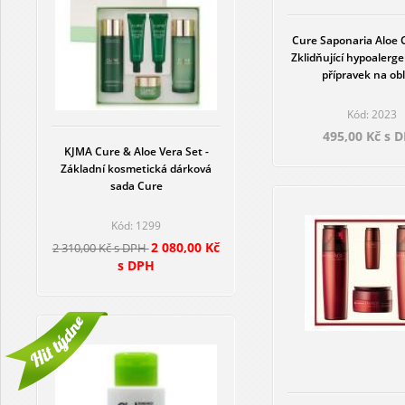
Cure Saponaria Aloe C
Zklidňující hypoalergen
přípravek na obl
Kód: 2023
495,00 Kč s 
KJMA Cure & Aloe Vera Set -
Základní kosmetická dárková
sada Cure
Kód: 1299
2 080,00 Kč
2 310,00 Kč s DPH
s DPH