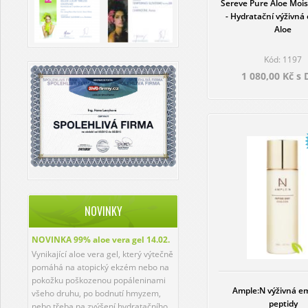
Sereve Pure Aloe Mois
- Hydratační výživná
Aloe
Kód: 1197
1 080,00 Kč s
NOVINKY
NOVINKA 99% aloe vera gel
14.02.
Vynikající aloe vera gel, který výtečně
pomáhá na atopický ekzém nebo na
pokožku poškozenou popáleninami
Ample:N výživná e
všeho druhu, po bodnutí hmyzem,
peptidy
nebo třeba na zvýšení hydratačního