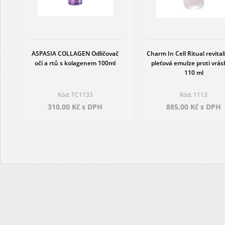
ASPASIA COLLAGEN Odličovač
Charm In Cell Ritual revital
očí a rtů s kolagenem 100ml
pleťová emulze proti vrá
110 ml
Kód: TC1133
Kód: 1113
310,00 Kč s DPH
885,00 Kč s DPH