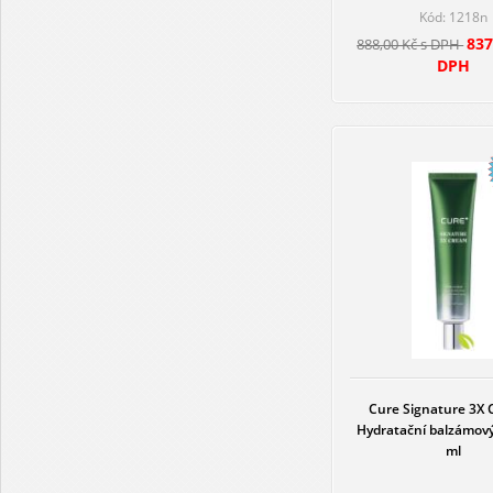
Kód: 1218n
837
888,00 Kč s DPH
DPH
Cure Signature 3X 
Hydratační balzámov
ml