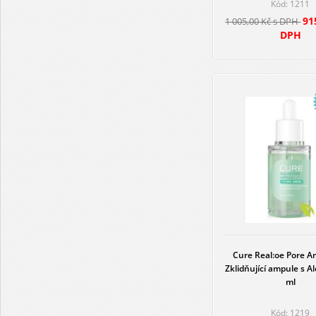
Kód: 1211
91
1 005,00 Kč s DPH
DPH
Cure Real:oe Pore A
Zklidňující ampule s A
ml
Kód: 1219