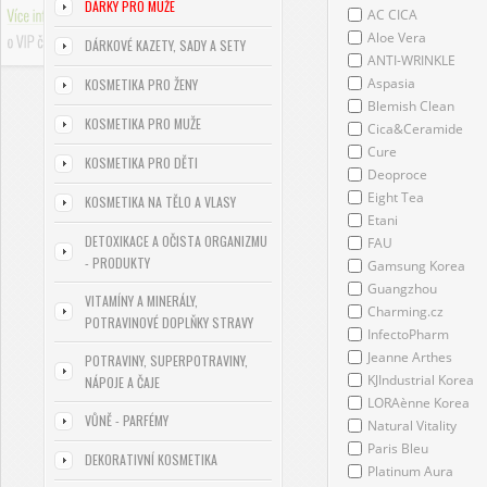
DÁRKY PRO MUŽE
AC CICA
Aloe Vera
DÁRKOVÉ KAZETY, SADY A SETY
ANTI-WRINKLE
Aspasia
KOSMETIKA PRO ŽENY
Blemish Clean
KOSMETIKA PRO MUŽE
Cica&Ceramide
Cure
KOSMETIKA PRO DĚTI
Deoproce
Eight Tea
KOSMETIKA NA TĚLO A VLASY
Etani
DETOXIKACE A OČISTA ORGANIZMU
FAU
- PRODUKTY
Gamsung Korea
Guangzhou
VITAMÍNY A MINERÁLY,
Charming.cz
POTRAVINOVÉ DOPLŇKY STRAVY
InfectoPharm
Jeanne Arthes
POTRAVINY, SUPERPOTRAVINY,
KJIndustrial Korea
NÁPOJE A ČAJE
LORAènne Korea
VŮNĚ - PARFÉMY
Natural Vitality
Paris Bleu
DEKORATIVNÍ KOSMETIKA
Platinum Aura