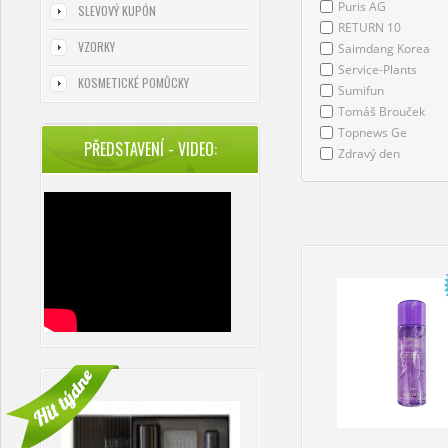
Puris AG
SLEVOVÝ KUPÓN
RETURN 10
VZORKY
Saimdang Korea
Service-Plants
KOSMETICKÉ POMŮCKY
Sumifun
Tomáš Brouček
Topnews Ge
PŘEDSTAVENÍ - VIDEO:
Zdravý den