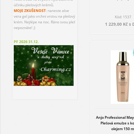
účinku pleťových krémů.
MOJE ZKUŠENOST
: naneste aloe
vera gel jako vrchni vrstvu na pleťový
Kód: 1537
krém. Nejlépe na noc. Ráno svou pleť
1 229,00 Kč s
nepoznáte! ;)
PF 2026
31.12.
Anjo Professional May
Pleťová emulze s 
olejem 150 m