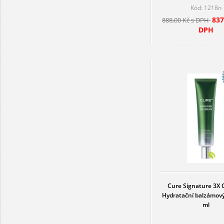
Kód: 1218n
837
888,00 Kč s DPH
DPH
Cure Signature 3X 
Hydratační balzámov
ml