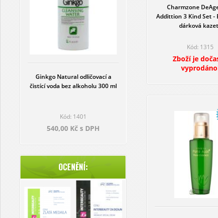
Charmzone DeAge
Addittion 3 Kind Set - 
dárková kaze
Kód: 1315
Zboží je doča
vyprodáno
Ginkgo Natural odličovací a
čistící voda bez alkoholu 300 ml
Kód: 1401
540,00 Kč s DPH
OCENĚNÍ: