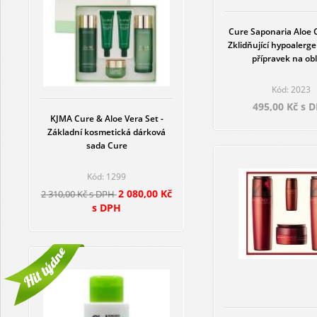
Cure Saponaria Aloe C
Zklidňující hypoalergen
přípravek na obl
Kód: 2023
495,00 Kč s 
KJMA Cure & Aloe Vera Set -
Základní kosmetická dárková
sada Cure
Kód: 1299
2 080,00 Kč
2 310,00 Kč s DPH
s DPH