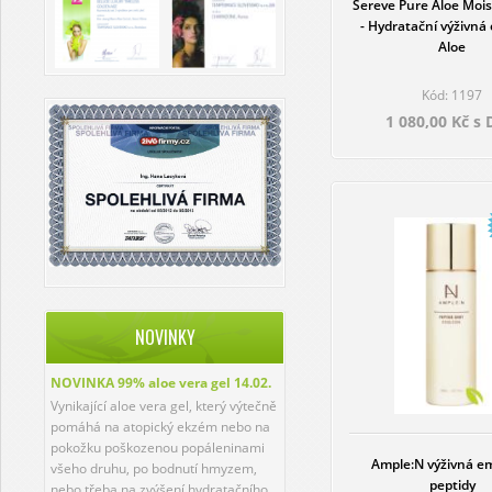
Sereve Pure Aloe Mois
- Hydratační výživná
Aloe
Kód: 1197
1 080,00 Kč s
NOVINKY
NOVINKA 99% aloe vera gel
14.02.
Vynikající aloe vera gel, který výtečně
pomáhá na atopický ekzém nebo na
pokožku poškozenou popáleninami
Ample:N výživná e
všeho druhu, po bodnutí hmyzem,
peptidy
nebo třeba na zvýšení hydratačního