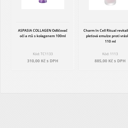
ASPASIA COLLAGEN Odličovač
Charm In Cell Ritual revital
očí a rtů s kolagenem 100ml
pleťová emulze proti vrá
110 ml
Kód: TC1133
Kód: 1113
310,00 Kč s DPH
885,00 Kč s DPH