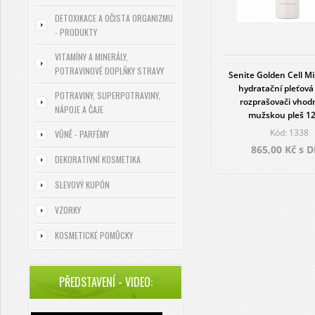
DETOXIKACE A OČISTA ORGANIZMU
- PRODUKTY
VITAMÍNY A MINERÁLY,
POTRAVINOVÉ DOPLŇKY STRAVY
Senite Golden Cell Mi
hydratační pleťová
POTRAVINY, SUPERPOTRAVINY,
rozprašovači vhodn
NÁPOJE A ČAJE
mužskou pleš 1
Kód: 1338
VŮNĚ - PARFÉMY
865,00 Kč s 
DEKORATIVNÍ KOSMETIKA
SLEVOVÝ KUPÓN
VZORKY
KOSMETICKÉ POMŮCKY
PŘEDSTAVENÍ - VIDEO: