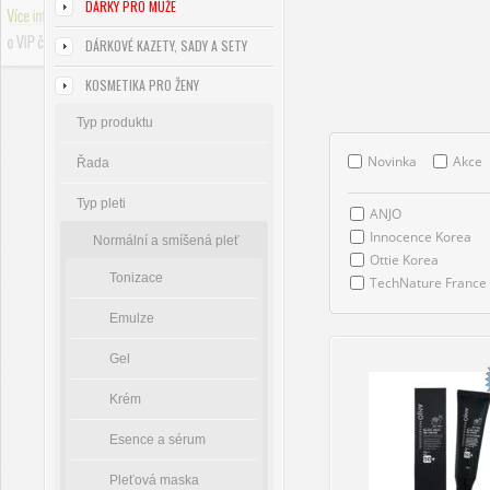
DÁRKY PRO MUŽE
DÁRKOVÉ KAZETY, SADY A SETY
KOSMETIKA PRO ŽENY
Typ produktu
Novinka
Akce
Řada
Typ pleti
ANJO
Innocence Korea
Normální a smíšená pleť
Ottie Korea
Tonizace
TechNature France
Emulze
Gel
Krém
Esence a sérum
Pleťová maska