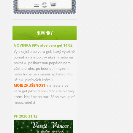
NOVINKY
NOVINKA 99% aloe vera gel
14.02.
Vynikající aloe vera gel, který výtečně
pomáhá na atopický ekzém nebo na
pokožku poškozenou popáleninami
všeho druhu, po bodnutí hmyzem,
nebo třeba na zvýšení hydratačního
účinku pleťových krémů.
MOJE ZKUŠENOST
: naneste aloe
vera gel jako vrchni vrstvu na pleťový
krém. Nejlépe na noc. Ráno svou pleť
nepoznáte! ;)
PF 2026
31.12.