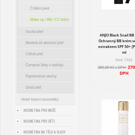
Čištění pleti
Make up / BB / CC krém
Suchá pleť
ANJO Black Snail BB
Ochranný BB krém s
Mastná až aknózní pleť
extraktem SPF 50+ [
ml
Citlivá pleť
Kód: 1526
Červené žilky v obličeji
270
385,00 Kč s DPH
DPH
Pigmentové skvrny
Zralá pleť
Velké balení kosmetiky
KOSMETIKA PRO MUŽE
KOSMETIKA PRO DĚTI
KOSMETIKA NA TĚLO A VLASY