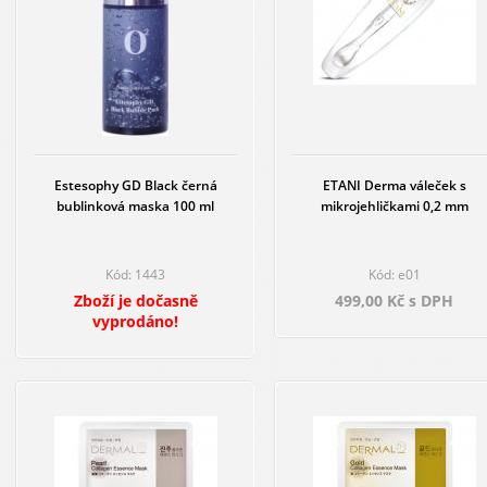
Estesophy GD Black černá
ETANI Derma váleček s
bublinková maska 100 ml
mikrojehličkami 0,2 mm
Kód: 1443
Kód: e01
Zboží je dočasně
499,00 Kč s DPH
vyprodáno!