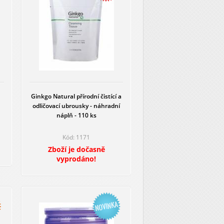
Ginkgo Natural přírodní čistící a
odličovací ubrousky - náhradní
náplň - 110 ks
Kód: 1171
Zboží je dočasně
vyprodáno!