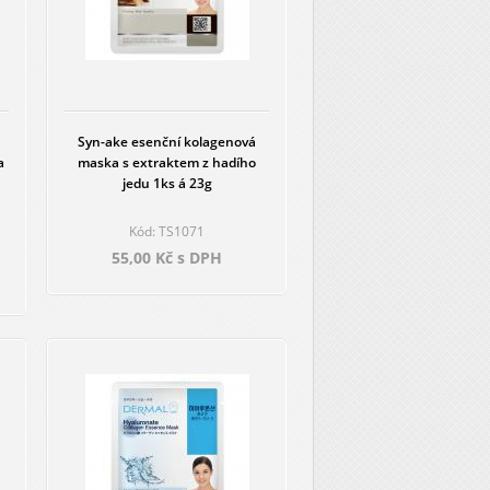
Syn-ake esenční kolagenová
a
maska s extraktem z hadího
jedu 1ks á 23g
Kód: TS1071
55,00 Kč s DPH