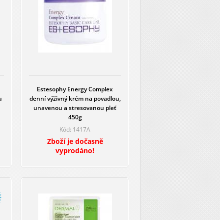
Estesophy Energy Complex
u
denní výživný krém na povadlou,
unavenou a stresovanou pleť
450g
Kód: 1417A
Zboží je dočasně
vyprodáno!