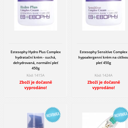
Estesophy Hydro Plus Complex
Estesophy Sensitive Complex
hydratační krém - suchá,
hypoalergenní krém na citlivo
dehydrovaná, normální pleť
pleť 450g
450g
Kód: 1415A
Kód: 1424A
Zboží je dočasně
Zboží je dočasně
vyprodáno!
vyprodáno!