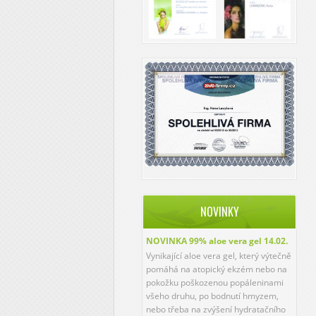
NOVINKY
NOVINKA 99% aloe vera gel
14.02.
Vynikající aloe vera gel, který výtečně
pomáhá na atopický ekzém nebo na
pokožku poškozenou popáleninami
všeho druhu, po bodnutí hmyzem,
nebo třeba na zvýšení hydratačního