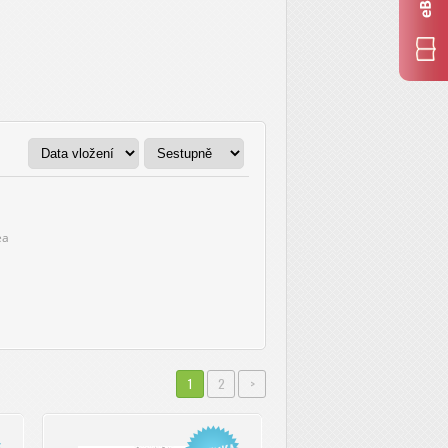
ea
1
2
>