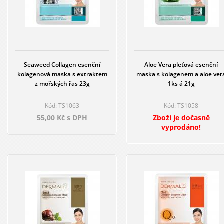
Seaweed Collagen esenční
Aloe Vera pleťová esenční
kolagenová maska s extraktem
maska s kolagenem a aloe ver
z mořských řas 23g
1ks á 21g
Kód: TS1063
Kód: TS1058
55,00 Kč s DPH
Zboží je dočasně
vyprodáno!