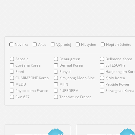
Novinka
Akce
Výprodej
Hit týdne
Nepřehlédněte
Aspasia
Beauugreen
Bellmona Korea
Coréana Korea
Dermal Korea
ESTESOPHY
Etani
Eunyul
Haejoonglim Kor
CHARMZONE Korea
Kim Jeong Moon Aloe
KJMA Korea
MEDB
MIJIN
Peptide Power
Phytocosma France
PUREDERM
Sarangsae Korea
Skin 627
TechNature France