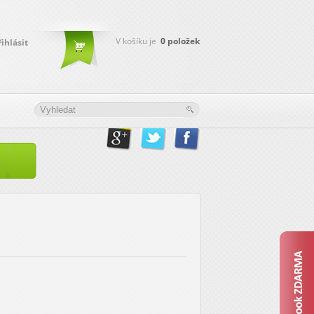
V košíku je
0
položek
řihlásit