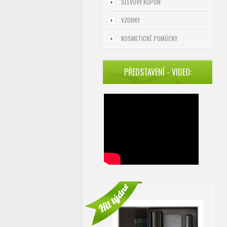
SLEVOVÝ KUPÓN
VZORKY
KOSMETICKÉ POMŮCKY
PŘEDSTAVENÍ - VIDEO: