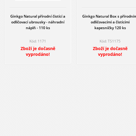
Ginkgo Natural přírodní čistící a
Ginkgo Natural Box s přírodní
odličovací ubrousky - náhradní
odličovacími a čistícími
náplň - 110 ks
kapesníčky 120 ks
Kód: 1171
Kód: TS1175
Zboží je dočasně
Zboží je dočasně
vyprodáno!
vyprodáno!