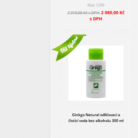
Kód: 1299
2 080,00 Kč
2 310,00 Kč s DPH
s DPH
Ginkgo Natural odličovací a
čistící voda bez alkoholu 300 ml