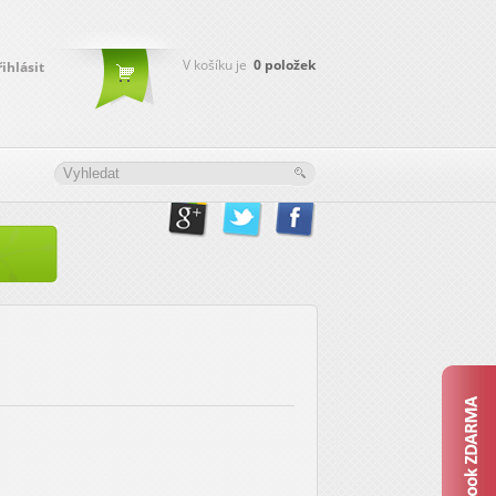
V košíku je
0
položek
řihlásit