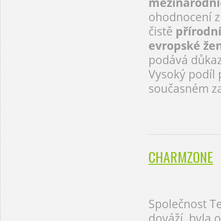
mezinárodníc
ohodnocení z 
čistě
přírodn
evropské že
podává důkaz 
Vysoký podíl 
současném za
CHARMZONE
Společnost T
dováží, byla 