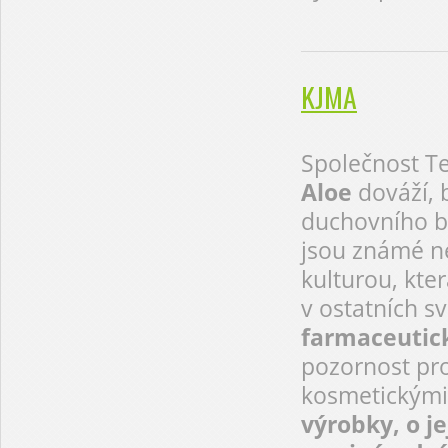
KJMA
Společnost T
Aloe
dováží, 
duchovního b
jsou známé ne
kulturou, kter
v ostatních sv
farmaceutic
pozornost pro
kosmetickými
výrobky, o je