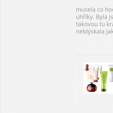
musela co ho
uhříky. Byla 
takovou tu kr
neblýskala ja