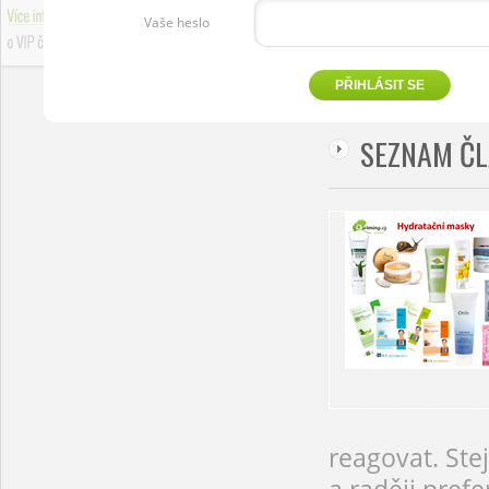
Vaše heslo
SEZNAM Č
reagovat. St