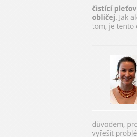
čistící pleť
obličej
. Jak a
tom, je tento 
důvodem, pro
vyřešit problé