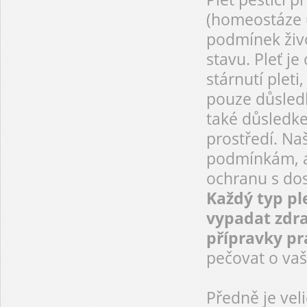
(homeostáze =
podmínek živo
stavu. Pleť je
stárnutí pleti
pouze důsledk
také důsledke
prostředí. Na
podmínkám, a
ochranu s dos
Každý typ pl
vypadat zdr
přípravky pr
pečovat o vaši
Předně je vel