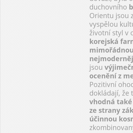
duchovního
b
Orientu jsou 
vyspělou kult
životní styl v
korejská far
mimořádnou p
nejmoderněj
jsou
výjimečn
ocenění z me
Pozitivní oho
dokládají, že 
vhodná také
ze strany zá
účinnou kos
zkombinovaný