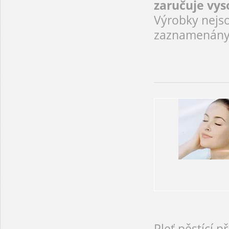
zaručuje vys
Výrobky nejso
zaznamenány 
Pleť pěstící 