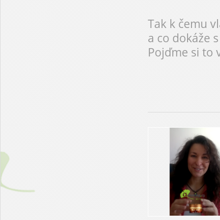
Tak k čemu vl
a co dokáže s 
Pojďme si to v