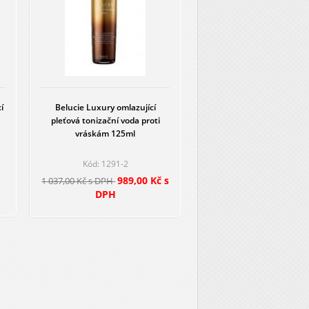
í
Belucie Luxury omlazující
pleťová tonizační voda proti
vráskám 125ml
Kód: 1291-2
989,00 Kč s
1 037,00 Kč s DPH
DPH