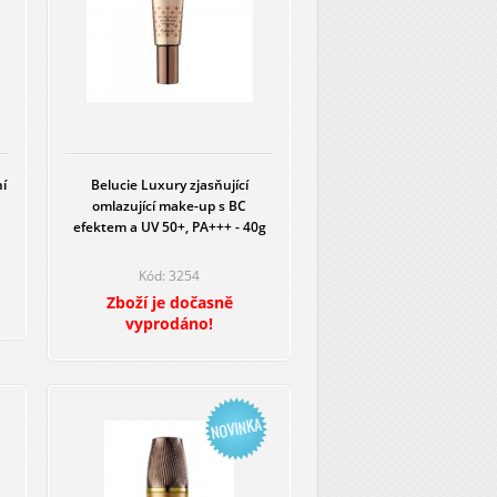
í
Belucie Luxury zjasňující
omlazující make-up s BC
efektem a UV 50+, PA+++ - 40g
Kód: 3254
Zboží je dočasně
vyprodáno!