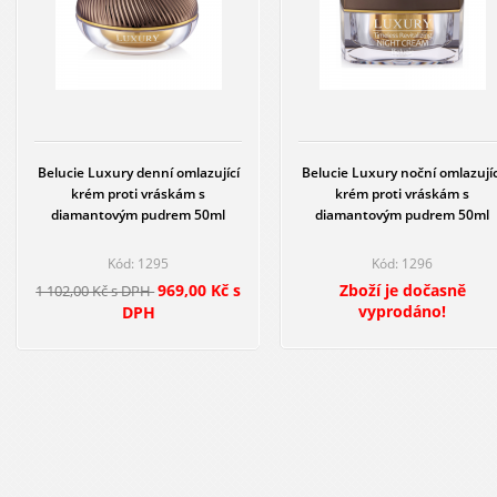
Belucie Luxury denní omlazující
Belucie Luxury noční omlazujíc
krém proti vráskám s
krém proti vráskám s
diamantovým pudrem 50ml
diamantovým pudrem 50ml
Kód: 1295
Kód: 1296
969,00 Kč s
Zboží je dočasně
1 102,00 Kč s DPH
vyprodáno!
DPH