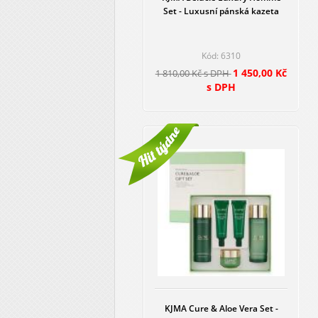
Set - Luxusní pánská kazeta
Kód: 6310
1 450,00 Kč
1 810,00 Kč s DPH
s DPH
KJMA Cure & Aloe Vera Set -