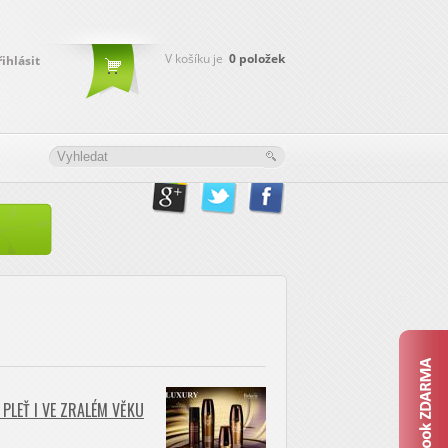
V košíku je
0
položek
řihlásit
PLEŤ I VE ZRALÉM VĚKU