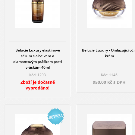
Belucie Luxury elastinové
Belucie Luxury - Omlazující očn
sérum s aloe vera a
krém
diamantovým práškem proti
vráskám 40ml
Kód: 1293
Kód: 1146
Zboží je dočasně
950,00 Kč s DPH
vyprodáno!