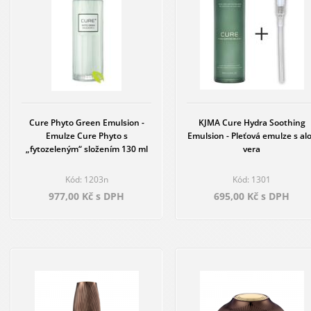
hroznový extrakt, betaglukan, zlatý, diamantový a platinový pudr a jiné.
Cure Phyto Green Emulsion -
KJMA Cure Hydra Soothing
Emulze Cure Phyto s
Emulsion - Pleťová emulze s al
„fytozeleným“ složením 130 ml
vera
Kód: 1203n
Kód: 1301
977,00 Kč s DPH
695,00 Kč s DPH