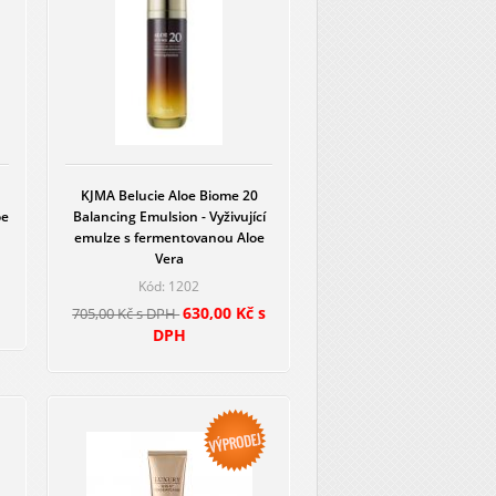
KJMA Belucie Aloe Biome 20
oe
Balancing Emulsion - Vyživující
emulze s fermentovanou Aloe
Vera
Kód: 1202
630,00 Kč s
705,00 Kč s DPH
DPH