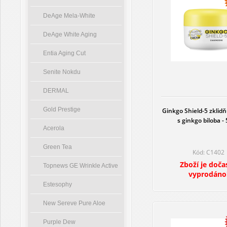
DeAge Mela-White
DeAge White Aging
Entia Aging Cut
Senite Nokdu
DERMAL
Gold Prestige
Ginkgo Shield-5 zklidň
s ginkgo biloba -
Acerola
Green Tea
Kód: C1402
Zboží je doča
Topnews GE Wrinkle Active
vyprodáno
Estesophy
New Sereve Pure Aloe
Purple Dew