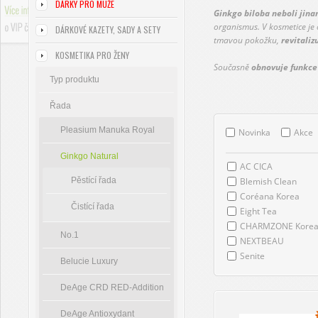
DÁRKY PRO MUŽE
Ginkgo biloba neboli jina
organismus. V kosmetice je
DÁRKOVÉ KAZETY, SADY A SETY
tmavou pokožku,
revitaliz
KOSMETIKA PRO ŽENY
Současně
obnovuje funkce
Typ produktu
1) Ochrana -
Tukové buňky
Řada
před škodlivými UV paprsky.
2) Vylučování -
Mazové žlá
Pleasium Manuka Royal
Novinka
Akce
3) Absorbce -
Pokožka má s
4) Tepelná regulace - Při za
Ginkgo Natural
prostydnutí se cévy stáhnou
AC CICA
5) Dýchání -
10 % dýchání j
Pěstící řada
Blemish Clean
6) Vnímání - V kůži se nach
Coréana Korea
7) Keratinizace - Buňky se
Čistící řada
Eight Tea
šupin
.
CHARMZONE Kore
No.1
NEXTBEAU
Díky působení ginkga
může 
hydratační účinky.
Senite
Belucie Luxury
DeAge CRD RED-Addition
DeAge Antioxydant