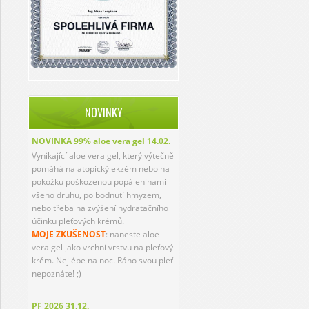
NOVINKY
NOVINKA 99% aloe vera gel
14.02.
Vynikající aloe vera gel, který výtečně
pomáhá na atopický ekzém nebo na
pokožku poškozenou popáleninami
všeho druhu, po bodnutí hmyzem,
nebo třeba na zvýšení hydratačního
účinku pleťových krémů.
MOJE ZKUŠENOST
: naneste aloe
vera gel jako vrchni vrstvu na pleťový
krém. Nejlépe na noc. Ráno svou pleť
nepoznáte! ;)
PF 2026
31.12.