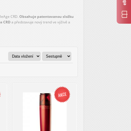
 DeAge CRD.
Obsahuje patentovanou složku
ge CRD
a představuje nový trend ve výživě a
ů červeného vína.
To obsahuje jedny z
adistvou a svěží.
Patentovaný systém CRD-2
askaných žilek
. Díky této řadě bude vaše
traktem z červeného vína vytváří na povrchu
ť. Proto upřednostňujeme zdravou stravu,
ožku.
Mezi velmi zdravé a zdraví prospěšné
v sobě snoubí účinky jak řady DeAge CRD, tak i
vyčerpanou, stresovanou, ochablou a velmi
y MDS technologii (multi dimenzionální míře)