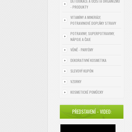
DETOXIKACE A OČISTA ORGANIZMU
- PRODUKTY
VITAMÍNY A MINERÁLY,
POTRAVINOVÉ DOPLŇKY STRAVY
POTRAVINY, SUPERPOTRAVINY,
NÁPOJE A ČAJE
VŮNĚ - PARFÉMY
DEKORATIVNÍ KOSMETIKA
SLEVOVÝ KUPÓN
VZORKY
KOSMETICKÉ POMŮCKY
PŘEDSTAVENÍ - VIDEO: