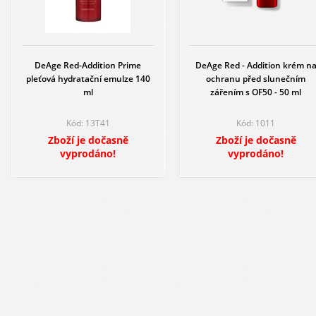
jsou červené extrakty lépe extrahovatelné a
mnohem rychleji a snáze se vst
zajišťují pokožce také dokonalý posilňující, revitalizační a hydratační úči
Účinné látky:
Červené hrozno
- aktivní složky: vitamín B, minerály, anthocyaniny, proantho
DeAge Red-Addition Prime
DeAge Red - Addition krém n
bioflavonoidy
- účinné anioxidanty, které chrání pleť před škodlivým UV zářen
pleťová hydratační emulze 140
ochranu před slunečním
které díky zpevněným stěnám nepraskají a pleť tak zůstává zdravá a projasněn
ml
zářením s OF50 - 50 ml
předčasným stárnutím, přispívají k její výživě a regeneraci.
účinky na pleť: prevence proti tvorbě vrásek, hydratace a posílení pleti
Kód: 13T41
Kód: 1011
Rajčata
- aktivní složky: lycopen, betakaroten, vitamín C atd.
účinky na pleť: antioxidační, posilující
Zboží je dočasně
Zboží je dočasně
Granátové jablko
vyprodáno!
- aktivní složky: vitamín C, vitamín B, kyselina pantotenová,
vyprodáno!
účinky na pleť: posilující, výživné
Moruše
- aktivní složky: antocyaniny
účinky na pleť: antioxidační, protizánětlivý
Ostatní účinné látky:
extrakt z jilmu, arginin, sladké dřívko, ceramide 3, sojo
angeliky, olivový extrakt, extrakt z malin, minerální oleje, kyselina hyaluronová
betaglukan, chlorella