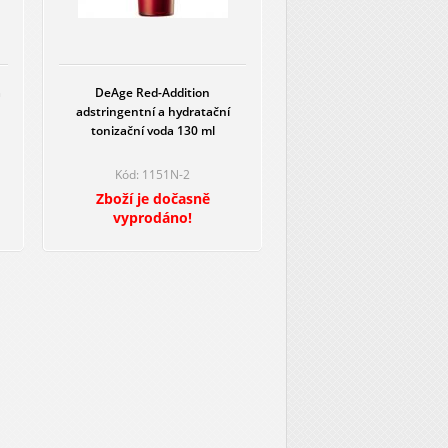
řebávají do pokožky
. Takže kromě výživy
nek.
cyanidiny atd. Červené víno obsahuje
a
DeAge Red-Addition
ím a podporují dobrý stav pleťových vlásečnic,
adstringentní a hydratační
á. Účinné látky výrazně chrání pleť před
tonizační voda 130 ml
Kód: 1151N-2
Zboží je dočasně
 polyfenoly
vyprodáno!
vý extrakt, červené hrozno, extrakt z pivoňky a
, mléčné proteiny, extrakt z vrbové kůry,