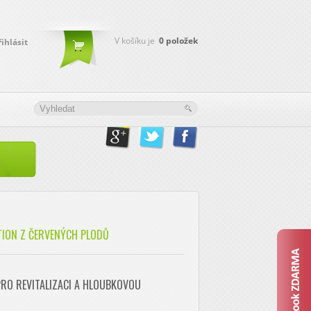
V košíku je
0
položek
řihlásit
TION Z ČERVENÝCH PLODŮ
PRO REVITALIZACI A HLOUBKOVOU