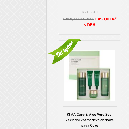
Kód: 6310
1 450,00 Kč
1 810,00 Kč s DPH
s DPH
KJMA Cure & Aloe Vera Set -
Základní kosmetická dárková
sada Cure