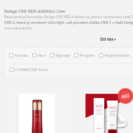
DeAge CRD RED-Addition Line
Řada pleťové kosmetiky DeAge CRD RED-Addition je jakousi nadstavbou řady
CRD-2, která je mnohem účinnější, než původní složka CRD-1 v řadě DeA
ochraně pokožky.
číst více »
CRD-2 systém zaručuje:
-
revitalizaci, osvěžení, potlačení procesu stárnutí a mladistvý vzhled
-
vytváří ochranný film
, který má pozitivní vliv na zdravý vzhled pokožky
Novinka
Akce
Výprodej
Hit týdne
Nepřehlédněte
-
dodává energii, posiluje elasticitu a vitalitu pleti
-
dokonale hydratuje, pleť zůstává jemná a hebká, prokrvená
CHARMZONE Korea
Oblíbená
řada pěstící kosmetiky využívá příznivých a omlazujících účink
nejúčinnějších antioxidantů - bioflavnoidy, které dokáží vaši pokožku udržet ml
regeneruje pleťové vlásečnice a pomáhá zabraňovat vzniku a šíření popr
pokožka svěží, pevná a zdravá.
Komplex ceramidů a tekutých krystalů s ex
pleti ochrannou vrstvu a zároveň zpevňuje membrány buněk v pokožce.
V dnešní době chtějí mnozí z nás vypadat dobře, mít krásnou a mladistvou ple
přemýšlíme nad tím, co vložíme do úst, co vypijeme a co si aplikujeme na pok
potraviny patří i tzv. červené potraviny.
Právě inovovaná řada RED-Addition 
řady Red-Wine.
Proto má řada RED-Addition výborné účinky obzvláště na 
unavenou pleť.
Patentovaná vylepšená složka CRD-2 je mnohem účinnější, dík